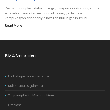
Revizyon rinoplasti daha önce geçirilmiş rinoplasti sonuçlarında
elde edilen sonuçtan memnun olmayan, ya da olası
komplikasyonlar nedeniyle bozulan burun görünümünü...
Read More
K.B.B. Cerrahileri
Endoskopik Sinüs Cerrahisi
Kulak Tüpü Uygulaması
Timpanoplasti – Mastoidektomi
Otoplasti