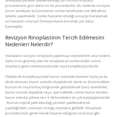
ameliyatla yeniden şekillendirildiği için normal rinoplasti
prosedürüne göre daha zor bir prosedürdür. Bu nedenle revizyon
burun ameliyatı, bu konuda bir uzman tarafından çok dikkatli bir
şekilde yapılmalıdır. Çünkü hastanın istediği sonuçları karşılamak
ve hastanın solunum fonksiyonlarını korumak çok daha
karmaşıktır.
Revizyon Rinoplastinin Tercih Edilmesini
Nedenleri Nelerdir?
Hastaların revizyon rinoplasti yaptırmayı seçmelerinin ana nedeni,
daha önce geçirmiş olan bir rinoplasti prosedüründen sonra
meydana gelen memnuniyetsizlik veya komplikasyonlardır.
Olabilecek komplikasyonlar burun sırtındaki kemerin fazla ya da
eksik alınması, burun sırtında oluşabilecek çıkıntı ve düzensizlikler,
burnun bir veya birkaç bölgesinde gelişebilecek bariz asimetriler,
burun ucunda düşüklük veya
aşırı kalkıklık, semer burun denilen
burun sırtında çökme, ters V deformiteleri en çok karşılaşılanlarıdır.
Burnun orijinal şekli kıkırdağı yeniden şekillendirerek
yapıldığından, solunum zorluğu meydana gelebilir. Rinoplasti
prosedürünün genel olarak başarılı olduğunu ve bunun gibi