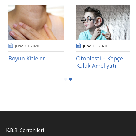
ne 12
, 2020
June 13
, 2020
Ju
n Tıkanıklığı
Boyun Kitleleri
Otop
Kula
K.B.B. Cerrahileri