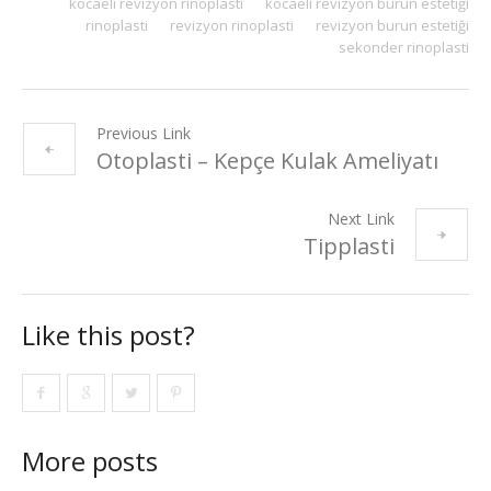
kocaeli revizyon rinoplasti
kocaeli revizyon burun estetiği
rinoplasti
revizyon rinoplasti
revizyon burun estetiği
sekonder rinoplasti
Previous Link
Otoplasti – Kepçe Kulak Ameliyatı
Next Link
Tipplasti
Like this post?
More posts