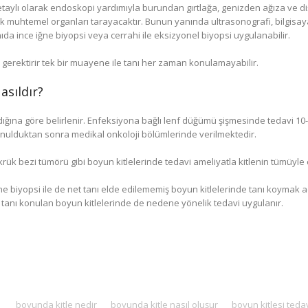
aylı olarak endoskopi yardımıyla burundan gırtlağa, genizden ağıza ve di
 muhtemel organları tarayacaktır. Bunun yanında ultrasonografi, bilgisay
ıda ince iğne biyopsi veya cerrahi ile eksizyonel biyopsi uygulanabilir.
 gerektirir tek bir muayene ile tanı her zaman konulamayabilir.
asıldır?
ığına göre belirlenir. Enfeksiyona bağlı lenf düğümü şişmesinde tedavi 10-
onulduktan sonra medikal onkoloji bölümlerinde verilmektedir.
tükrük bezi tümörü gibi boyun kitlelerinde tedavi ameliyatla kitlenin tümüyle 
 biyopsi ile de net tanı elde edilememiş boyun kitlelerinde tanı koymak adı
tanı konulan boyun kitlelerinde de nedene yönelik tedavi uygulanır.
boyunda kitle nedir
boyunda kitle nasıl oluşur
boyun kitlesi tedav