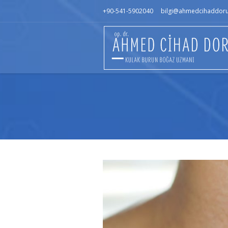
+90-541-5902040
bilgi@ahmedcihaddor