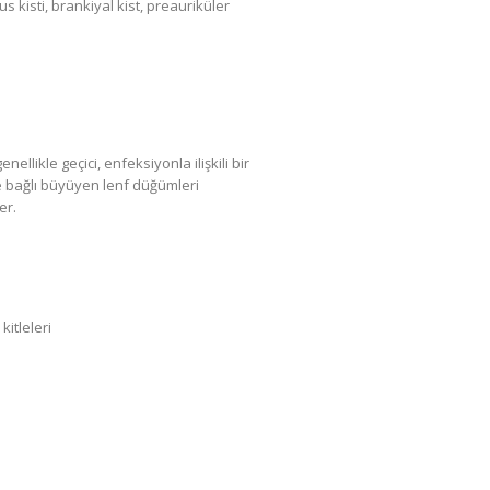
 kisti, brankiyal kist, preauriküler
likle geçici, enfeksiyonla ilişkili bir
e bağlı büyüyen lenf düğümleri
er.
kitleleri