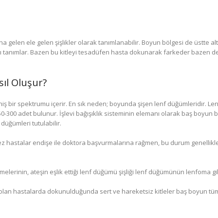
 gelen ele gelen şişlikler olarak tanımlanabilir. Boyun bölgesi de üstte a
 tanımlar. Bazen bu kitleyi tesadüfen hasta dokunarak farkeder bazen de ş
sıl Oluşur?
iş bir spektrumu içerir. En sık neden; boyunda şişen lenf düğümleridir. 
0-300 adet bulunur. İşlevi bağışıklık sisteminin elemanı olarak baş boyun b
düğümleri tutulabilir.
 hastalar endişe ile doktora başvurmalarına rağmen, bu durum genellikle e
lerinin, ateşin eşlik ettiği lenf düğümü şişliği lenf düğümünün lenfoma gibi ç
ımı olan hastalarda dokunulduğunda sert ve hareketsiz kitleler baş boyun tümö