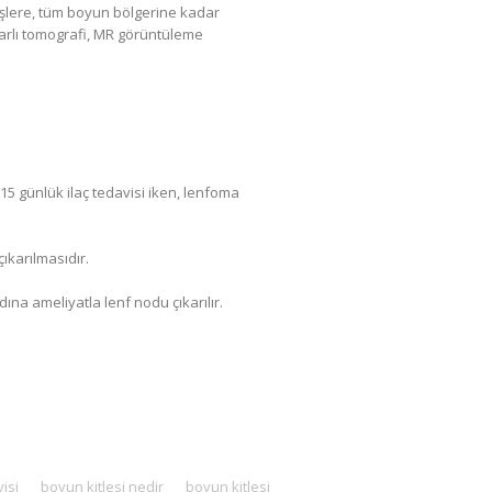
şlere, tüm boyun bölgerine kadar
arlı tomografi, MR görüntüleme
15 günlük ilaç tedavisi iken, lenfoma
çıkarılmasıdır.
na ameliyatla lenf nodu çıkarılır.
isi
boyun kitlesi nedir
boyun kitlesi