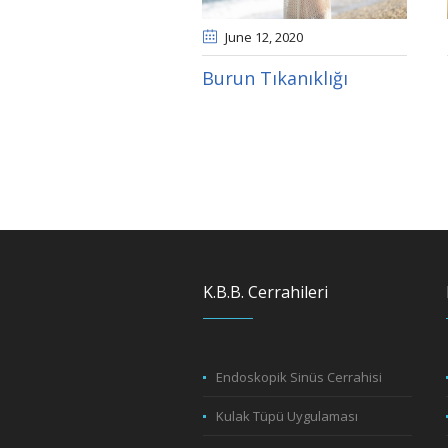
June 12
, 2020
Burun Tıkanıklığı
K.B.B. Cerrahileri
Endoskopik Sinüs Cerrahisi
Kulak Tüpü Uygulaması