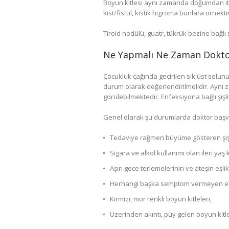
Boyun kitlesi aynı zamanda doğumdan itiba
kist/fistül, kistik higroma bunlara örnektir
Tiroid nodülü, guatr, tükrük bezine bağlı 
Ne Yapmalı Ne Zaman Dokto
Çocukluk çağında geçirilen sık üst solunu
durum olarak değerlendirilmelidir. Aynı
görülebilmektedir. Enfeksiyona bağlı şişli
Genel olarak şu durumlarda doktor başvu
Tedaviye rağmen büyüme gösteren şişlikl
Sigara ve alkol kullanımı olan ileri yaş
Aşırı gece terlemelerinin ve ateşin eşli
Herhangi başka semptom vermeyen ele ge
Kırmızı, mor renkli boyun kitleleri,
Üzerinden akıntı, püy gelen boyun kitle