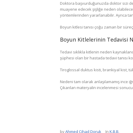
Doktora başvurduğunuzda doktor sizi det
muayene edecek şişliğe neden olabilecek
yöntemlerinden yararlanabilir. Ayrıca tan
Boyun kitlesi tanısı çoğu zaman bir süreç
Boyun Kitlelerinin Tedavisi N
Tedavi sıklıkla kitlenin neden kaynakland
şüphesi olan bir hastada tedavi tanısı k
Tiroglossal duktus kisti, brankiyal kist, 
Nedeni tam olarak anlaşılamamış ince iğne
Çıkarılan materyalin incelenmesi sonucu 
by
Ahmed Cihad Doruk
In
K.B.B.