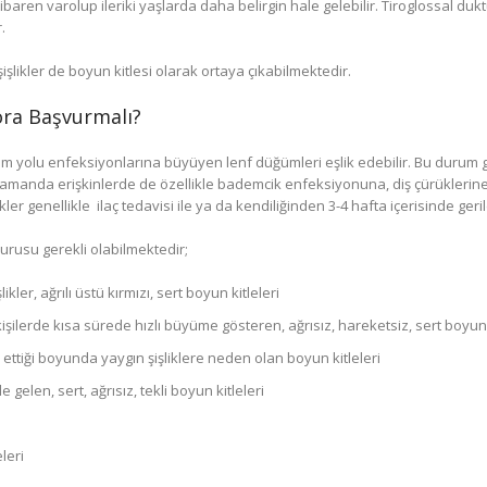
ren varolup ileriki yaşlarda daha belirgin hale gelebilir. Tiroglossal duktus
.
şişlikler de boyun kitlesi olarak ortaya çıkabilmektedir.
ra Başvurmalı?
m yolu enfeksiyonlarına büyüyen lenf düğümleri eşlik edebilir. Bu durum genel
 zamanda erişkinlerde de özellikle bademcik enfeksiyonuna, diş çürüklerin
kler genellikle
ilaç tedavisi ile ya da kendiliğinden 3-4 hafta içerisinde geril
rusu gerekli olabilmektedir;
er, ağrılı üstü kırmızı, sert boyun kitleleri
 kişilerde kısa sürede hızlı büyüme gösteren, ağrısız, hareketsiz, sert boyun 
k ettiği boyunda yaygın şişliklere neden olan boyun kitleleri
len, sert, ağrısız, tekli boyun kitleleri
leri