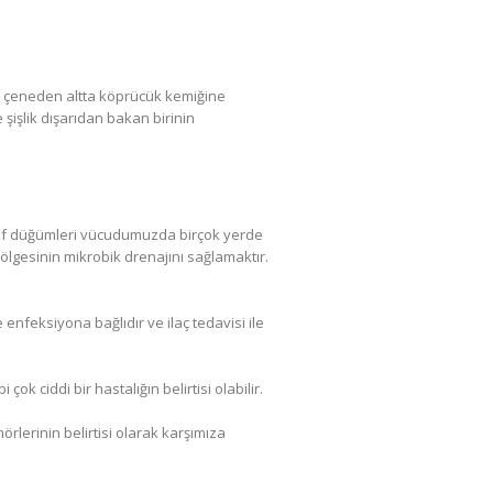
lt çeneden altta köprücük kemiğine
işlik dışarıdan bakan birinin
Lenf düğümleri vücudumuzda birçok yerde
ölgesinin mikrobik drenajını sağlamaktır.
nfeksiyona bağlıdır ve ilaç tedavisi ile
ok ciddi bir hastalığın belirtisi olabilir.
rlerinin belirtisi olarak karşımıza