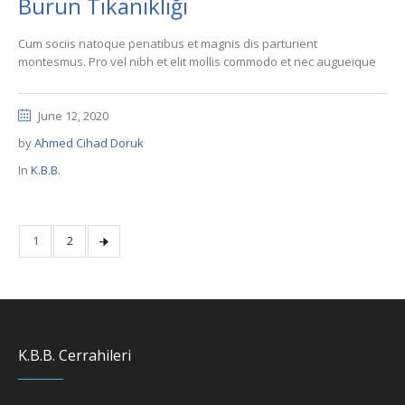
Burun Tıkanıklığı
Cum sociis natoque penatibus et magnis dis parturient
montesmus. Pro vel nibh et elit mollis commodo et nec augueique
June 12, 2020
by
Ahmed Cihad Doruk
In
K.B.B.
1
2
K.B.B. Cerrahileri