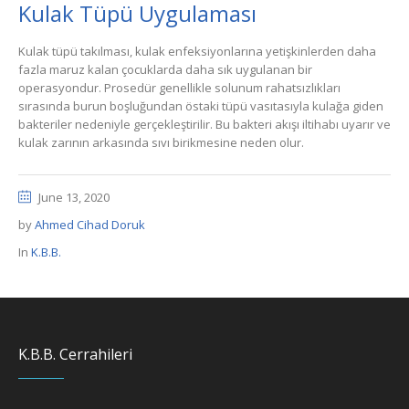
Kulak Tüpü Uygulaması
Kulak tüpü takılması, kulak enfeksiyonlarına yetişkinlerden daha
fazla maruz kalan çocuklarda daha sık uygulanan bir
operasyondur. Prosedür genellikle solunum rahatsızlıkları
sırasında burun boşluğundan östaki tüpü vasıtasıyla kulağa giden
bakteriler nedeniyle gerçekleştirilir. Bu bakteri akışı iltihabı uyarır ve
kulak zarının arkasında sıvı birikmesine neden olur.
June 13, 2020
by
Ahmed Cihad Doruk
In
K.B.B.
K.B.B. Cerrahileri