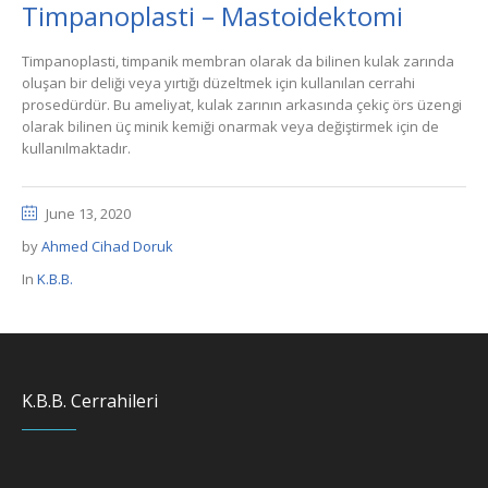
Timpanoplasti – Mastoidektomi
Timpanoplasti, timpanik membran olarak da bilinen kulak zarında
oluşan bir deliği veya yırtığı düzeltmek için kullanılan cerrahi
prosedürdür. Bu ameliyat, kulak zarının arkasında çekiç örs üzengi
olarak bilinen üç minik kemiği onarmak veya değiştirmek için de
kullanılmaktadır.
June 13, 2020
by
Ahmed Cihad Doruk
In
K.B.B.
K.B.B. Cerrahileri