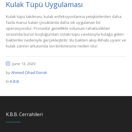
Kulak Tüpü Uygulaması
Kulak tüpü takılması, kulak enfeksiyonlarına yetişkinlerden daha
fazla maruz kalan çocuklarda daha sık uygulanan bir
operasyondur. Prosedür genellikle solunum rahatsızlıkları
sırasında burun boşluğundan östaki tüpü vasıtasıyla kulağa giden
bakteriler nedeniyle gerçekleştirilir. Bu bakteri akışı iltihabı uyarır ve
kulak zarının arkasında sıvı birikmesine neden olur.
June 13, 2020
by
Ahmed Cihad Doruk
In
K.B.B.
K.B.B. Cerrahileri