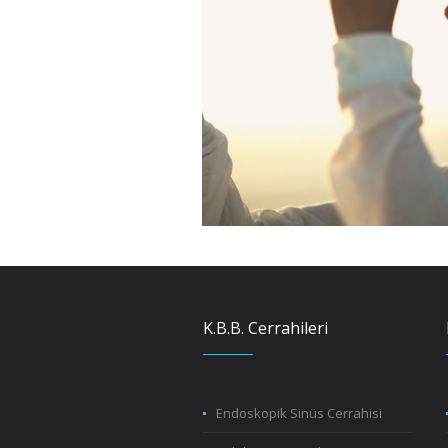
K.B.B. Cerrahileri
Endoskopik Sinüs Cerrahisi