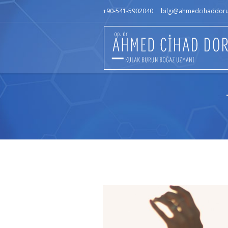
+90-541-5902040
bilgi@ahmedcihaddor