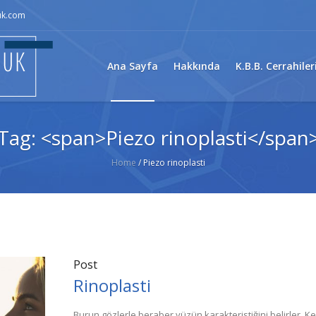
uk.com
Ana Sayfa
Hakkında
K.B.B. Cerrahiler
Tag: <span>Piezo rinoplasti</span
Home
/
Piezo rinoplasti
Post
Rinoplasti
Burun gözlerle beraber yüzün karakteristiğini belirler. K