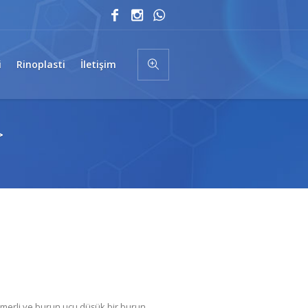
i
Rinoplasti
İletişim
>
emerli ve burun ucu düşük bir burun,