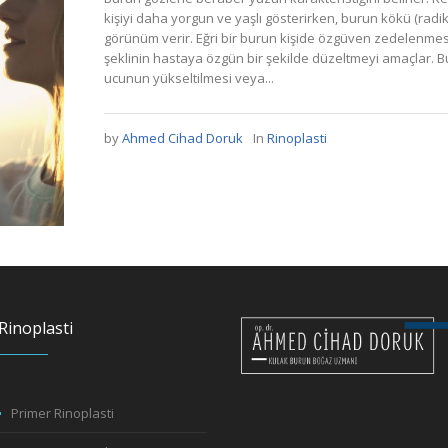
kişiyi daha yorgun ve yaşlı gösterirken, burun kökü (radik
görünüm verir. Eğri bir burun kişide özgüven zedelenmesi
şeklinin hastaya özgün bir şekilde düzeltmeyi amaçlar. Bu
ucunun yükseltilmesi veya...
by
Ahmed Cihad Doruk
In
Rinoplasti
Rinoplasti
Primer Rinoplasti