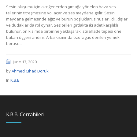
Sesin oluşumu için akciğerlerden gırtlağa yönelen hava ses
tellerinin titreşmesine yol açar ve ses meydana gelir. Sesin
meydana gelmesinde ağız ve burun boşlukları, sinüsler , dil, dişler
ve dudaklar da rol oynar. Ses telleri gırtlakta iki adet karşılıklı
bulunur, ön kısımda birbirine yaklaşarak istirahatte tepesi öne
bakan üçgeni andırır. Arka kısmında özofagus denilen yemek
borusu...
June 13, 2020
by
Ahmed Cihad Doruk
In
K.B.B.
K.B.B. Cerrahileri