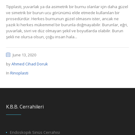
Tipplasti, yuvarlak ya da asimetrik bir burnu olanlar için daha güzel
ve simetrik bir burun ucu görünümü elde etmede kullanılan bir
prosedürdür. Herkes burnunun güzel olmasını ister, ancak ne
yazık ki herkes mükemmel bir burunla doğmayabilir. Burunlar, eğri,
yuvarlak, sivri ve düz olmayan şekil ve boyutlarda olabilir. Burun
şekli ne olursa olsun, çoğu insan hala...
June 13, 2020
by
Ahmed Cihad Doruk
In
Rinoplasti
K.B.B. Cerrahileri
Endoskopik Sinüs Cerrahisi